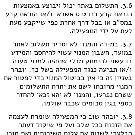
3.6. התשלום באתר יכול ויבוצע באמצעות
הוראת קבע בכרטיס אשראי ו/או הוראת קבע
במס"ב או בכל דרך אחרת כפי שייקבע מעת
לעת על ידי המפעילה.
3.7. במידה והמנוי לא יסדיר תשלום לאתר
במועד, חשבון המנוי עשוי להיחסם והמידע
בו עשוי להימחק מבלי שתהיה למנוי טענה
ו/או תביעה כנגד המפעילה בשל כך. יובהר
בעניין זה כי אין בביטול המנוי כדי לפטור את
המנוי מחובתו לשם את יתרת התשלומים
שטרם נפרעו, והמנוי לא יהא זכאי להחזר
כספי בגין סכומים שכבר שולמו.
3.8. יובהר שוב כי המפעילה שומרת לעצמה
את הזכות בכל שלב ועל פי שיקול דעתה
הבלעדי לשנות את עלות השירותים ואת תוכן