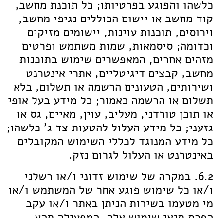
כלשהו והפוגע בפרטיותו; כל תוכנת מחשב,
קוד מחשב או יישום הכוללים נגיפי מחשב,
וירוסים, תוכנות עוינות, יישומים מזיקים
וכדומה; סיסמאות, שמות משתמש ופרטים
מזהים אחרים, המאפשרים שימוש בתוכנות
מחשב, קבצים דיגיטליים, אתרי אינטרנט
ושירותים, הטעונים הרשמה או תשלום, בלא
תשלום או הרשמה כאמור; כל מידע בעל אופי
או תוכן טורדני, מעליב, עוין, מאיים, גס או
גזעני; כל מידע העלול להטעות צד ג' כלשהו;
כל מידע המנוגד לכללי השימוש המקובלים
באינטרנט או העלול לגרום נזק.
6.2. במקרה של שימוש זדוני ו/או רשלני
ו/או כל שימוש פוגע אחר של המשתמש ו/או
מי מטעמו בשירות הניתן באתר ו/או עקב
הפרת תנאי שימוש אלה, המפעילה תהא