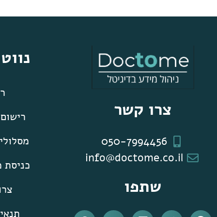
נווט
רא
צרו קשר
רישום
050-7994456
מסלולים
info@doctome.co.il
כניסת 
שתפו
צרו
תנאי