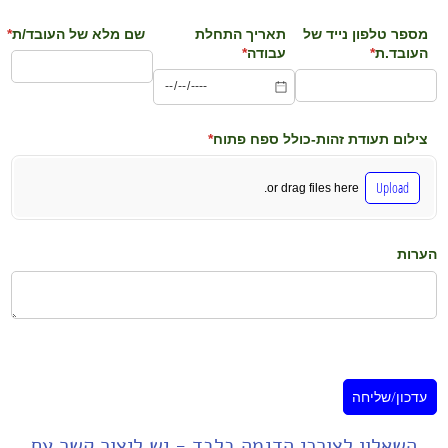
מספר טלפון נייד של
תאריך התחלת
שם מלא של העובד/​ת
*
העובד.ת
*
(required)
עבודה
*
(required)
(required)
צילום תעודת זהות-כולל ספח פתוח
*
(required)
Upload
or drag files here.
הערות
עדכון/שליחה
השאלון לצורכי הדגמה בלבד - יש
ליצור קשר
עם