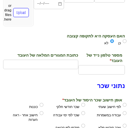
or
drag
Upload
files
here.
האם העסקה היא לתקופה קצובה
כן
לא
מספר טלפון נייד של
כתובת המגורים המלאה של העובד
העובד
*
(required)
נתוני שכר
אופן חישוב שכר היסוד של העובד
*
(required)
לפי חישוב שעתי
שכר חודשי חלקי
כוננות
עבודה במשמרות
שכר לפי ימי עבודה
חישוב אחר - ראה
הערות
שכר חודשי מלא
מזדמן לפי קריאה