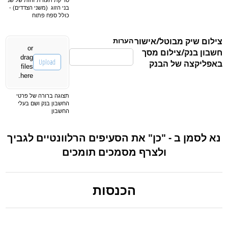
סריקת תעודת זהות של שני
בני הזוג (משני הצדדים) -
כולל ספח פתוח
צילום שיק מבוטל/אישור
הערות
IDPassport
or
חשבון בנק/צילום מסך
drag
Upload
באפליקצה של הבנק
files
here.
תצוגה ברורה של פרטי
החשבון בנק ושם בעלי
החשבון
נא לסמן ב - "כן" את הסעיפים הרלוונטיים לגביך
ולצרף מסמכים תומכים
הכנסות