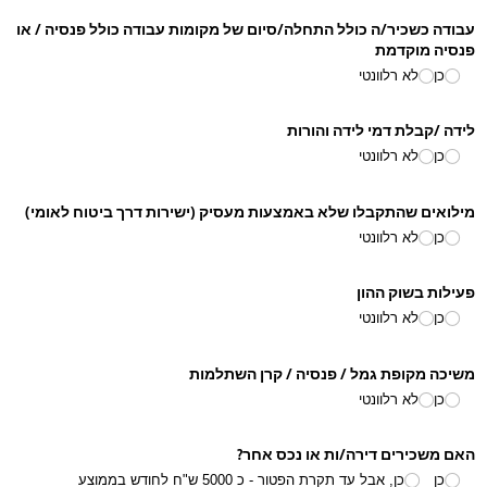
עבודה כשכיר/​ה כולל התחלה/​סיום של מקומות עבודה כולל פנסיה /​ או
פנסיה מוקדמת
כן
לא רלוונטי
לידה /​קבלת דמי לידה והורות
כן
לא רלוונטי
מילואים שהתקבלו שלא באמצעות מעסיק (ישירות דרך ביטוח לאומי)
כן
לא רלוונטי
פעילות בשוק ההון
כן
לא רלוונטי
משיכה מקופת גמל /​ פנסיה /​ קרן השתלמות
כן
לא רלוונטי
האם משכירים דירה/​ות או נכס אחר?
כן
כן, אבל עד תקרת הפטור - כ 5000 ש"ח לחודש בממוצע