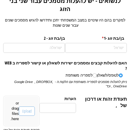
לנשואים - יש להעלות מסמכים עבור שני בני
הזוג
למקרים בהם היו שינויים במצב המשפחתי יתכן ותידרשו להגיש מסמכים שונים
עבור שנים שונות
בן/​בת זוג -1
(required)
*
בן/​בת זוג - 2
האם להעלות קבצים ומסמכים ישירות לשאלון או קישור לספריה ב WEB
?
לטופס/​לשאלון
לספריה משותפת
ניתן להעלות מסמכים לספריה משותפת עם הלקוח.ה - Google Drive , DROPBOX,
, OneDrive וכד'
תעודת זהות או דרכון
הערות
IDPassport
(required)
*
or
של
,
drag
Upload
files
here.