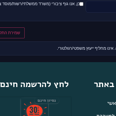
כן, אנו גוף ציבורי (משרד ממשלתי/רשות/מוסד צי
שמירת התק
 באתר
לחץ להרשמה חינם
נסיון חינם
שי