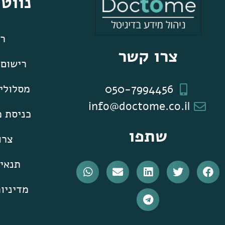
נווט
רא
צרו קשר
רישום
050-7994456
מסלולים
info@doctome.co.il
כניסת 
שתפו
צרו
תנאי
מדיניו