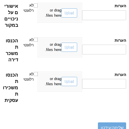
הערות
FormFamily1
Untitled
אישורי
לא
or drag
רלוונטי
ם על
Upload
files here.
ניכויים
במקור
הערות
FormFamily1
Untitled
הכנסו
לא
or drag
רלוונטי
ת
Upload
files here.
משכר
דירה
הערות
FormFamily1
Untitled
הכנסו
לא
or drag
רלוונטי
ת
Upload
files here.
משכירו
ת
עסקית
שליחה/עידכון