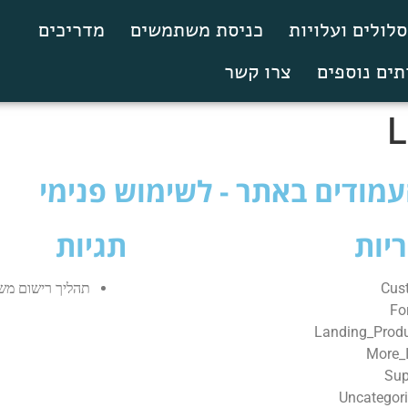
לולים ועלויות
כניסת משתמשים
מדריכים
תים נוספים
צרו קשר
מודים באתר - לשימוש פנימי
יות
תגיות
Cus
תהליך רישום מש
Fo
Landing_Prod
More_
Sup
Uncategor