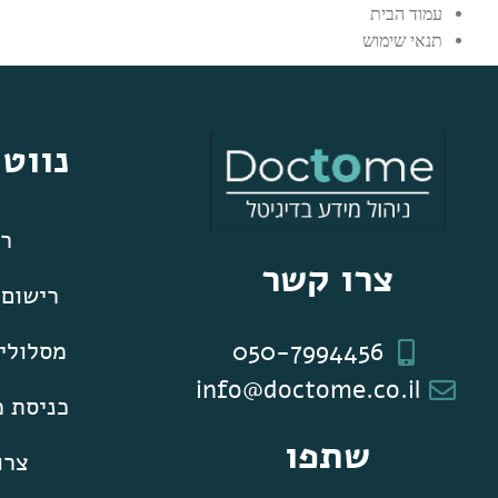
עמוד הבית
תנאי שימוש
נווט
רא
צרו קשר
רישום
050-7994456
מסלולים
info@doctome.co.il
כניסת 
שתפו
צרו