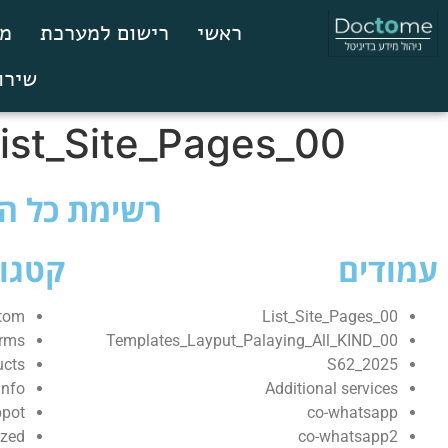
ראשי
רישום למערכת
מס
שירו
00_List_Site_Pages
רשימת כל הע
עמודים
קטגור
tom
00_List_Site_Pages
rms
00_Templates_Layput_Palaying_All_KIND
ucts
2025_S62
Info
Additional services
pot
co-whatsapp
ized
co-whatsapp2