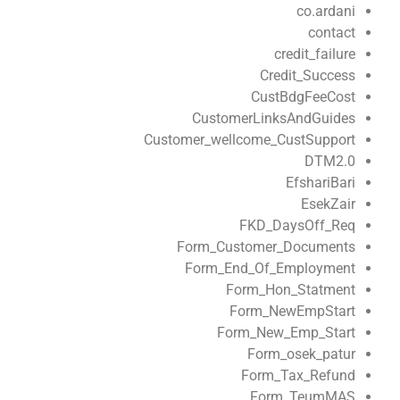
co.ardani
contact
credit_failure
Credit_Success
CustBdgFeeCost
CustomerLinksAndGuides
Customer_wellcome_CustSupport
DTM2.0
EfshariBari
EsekZair
FKD_DaysOff_Req
Form_Customer_Documents
Form_End_Of_Employment
Form_Hon_Statment
Form_NewEmpStart
Form_New_Emp_Start
Form_osek_patur
Form_Tax_Refund
Form_TeumMAS